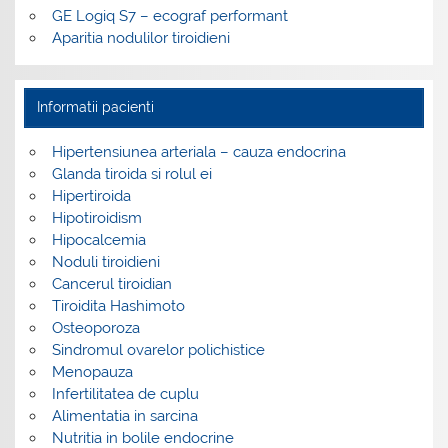
GE Logiq S7 – ecograf performant
Aparitia nodulilor tiroidieni
Informatii pacienti
Hipertensiunea arteriala – cauza endocrina
Glanda tiroida si rolul ei
Hipertiroida
Hipotiroidism
Hipocalcemia
Noduli tiroidieni
Cancerul tiroidian
Tiroidita Hashimoto
Osteoporoza
Sindromul ovarelor polichistice
Menopauza
Infertilitatea de cuplu
Alimentatia in sarcina
Nutritia in bolile endocrine