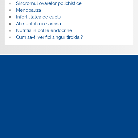
Sindromul ovarelor polichistice
Menopauza
Infertilitatea de cuplu
Alimentatia in sarcina
Nutritia in bolile endocrine
Cum sa-ti verifici singur tiroida ?